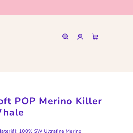
Hledat
Přihlášení
Nákupní
košík
oft POP Merino Killer
hale
ateriál: 100% SW Ultrafine Merino