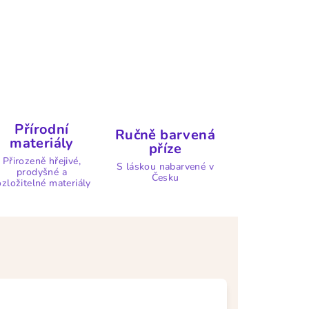
Přírodní
Ručně barvená
materiály
příze
Přirozeně hřejivé,
S láskou nabarvené v
prodyšné a
Česku
ozložitelné materiály