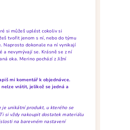
é si můžeš uplést cokoliv si
eš tvořit jenom s ní, nebo do týmu
e. Naprosto dokonale na ní vynikají
vé a nevymývají se.
Krásně se z ní
aná oka. Merino pochází z Jižní
apiš mi komentář k objednávce.
elze vrátit, jelikož se jedná a
 je unikátní produkt, u kterého se
Ti si vždy nakoupit dostatek materiálu
vislosti na barevném nastavení