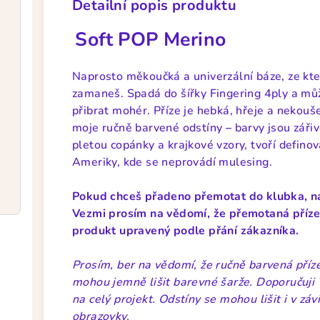
Detailní popis produktu
Soft POP Merino
Naprosto měkoučká a univerzální báze, ze kter
zamaneš. Spadá do šířky Fingering 4ply a můž
přibrat mohér. Příze je hebká, hřeje a nekouš
moje ručně barvené odstíny
–
barvy jsou záři
pletou copánky a krajkové vzory, tvoří definov
Ameriky, kde se neprovádí mulesing.
Pokud chceš přadeno přemotat do klubka, n
Vezmi prosím na vědomí, že přemotaná příze n
produkt upravený podle přání zákazníka.
Prosím, ber na vědomí, že ručně barvená příze
mohou jemně lišit barevné šarže. Doporučuji 
na celý projekt. Odstíny se mohou lišit i v zá
obrazovky.