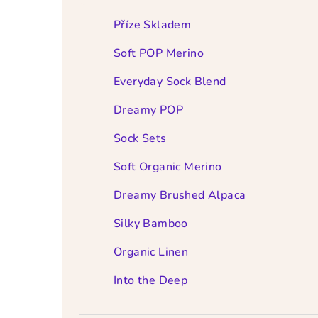
t
r
Příze Skladem
a
Soft POP Merino
n
Everyday Sock Blend
n
Dreamy POP
í
Sock Sets
p
Soft Organic Merino
a
Dreamy Brushed Alpaca
n
Silky Bamboo
e
Organic Linen
l
Into the Deep