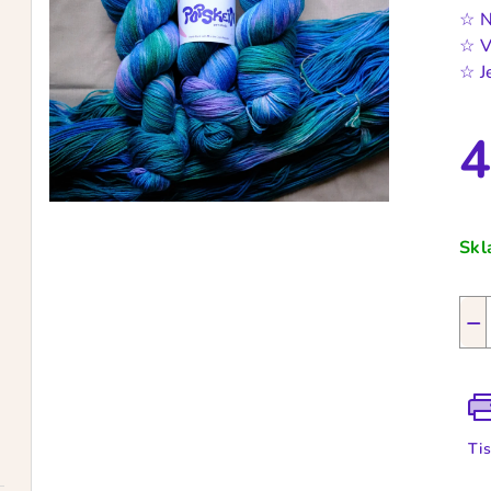
☆
N
☆
V
☆
J
4
Měr
cen
Sk
−
Ti