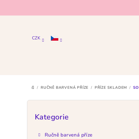
Přejít
na
obsah
CZK
/
RUČNĚ BARVENÁ PŘÍZE
/
PŘÍZE SKLADEM
/
SO
DOMŮ
P
o
Kategorie
Přeskočit
kategorie
s
Ručně barvená příze