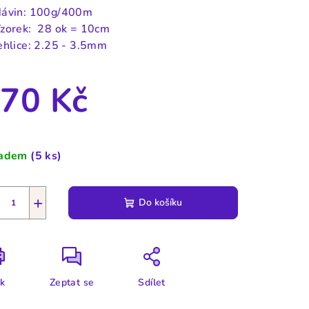
ávin: 100g/400m
zorek:
28 ok = 10cm
ehlice:
2.25 - 3.5mm
70 Kč
ná
a:
ladem
(5 ks)
+
Do košíku
sk
Zeptat se
Sdílet