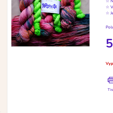
☆
N
☆
V
☆
J
Pol
5
Měr
cen
Vyp
Ti