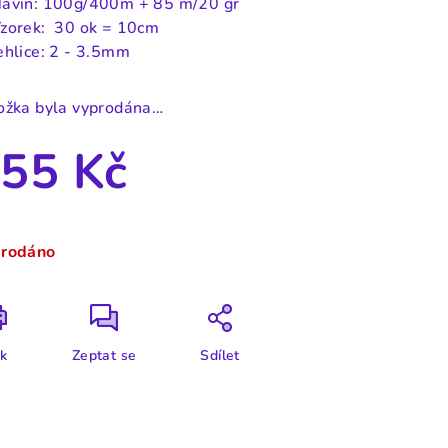
ávin: 100g/400m + 85 m/20 gr
zorek:
30 ok = 10cm
ehlice:
2 - 3.5mm
ožka byla vyprodána…
55 Kč
ná
a:
rodáno
sk
Zeptat se
Sdílet