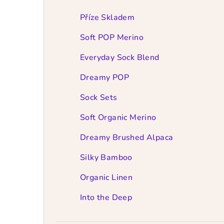
t
r
Příze Skladem
a
Soft POP Merino
n
Everyday Sock Blend
n
Dreamy POP
í
Sock Sets
p
Soft Organic Merino
a
Dreamy Brushed Alpaca
n
Silky Bamboo
e
Organic Linen
l
Into the Deep