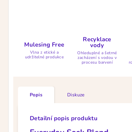
Recyklace
Mulesing Free
vody
Vlna z etické a
Ohleduplné a šetrné
udržitelné produkce
zacházení s vodou v
procesu barvení
r
Popis
Diskuze
Detailní popis produktu