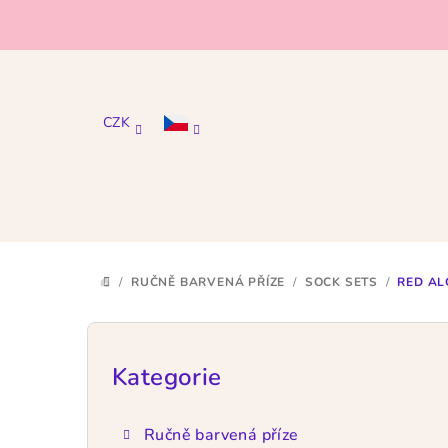
Přejít
na
obsah
CZK
/
RUČNĚ BARVENÁ PŘÍZE
/
SOCK SETS
/
RED AL
DOMŮ
P
o
Kategorie
Přeskočit
kategorie
s
Ručně barvená příze