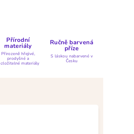
Přírodní
Ručně barvená
materiály
příze
Přirozeně hřejivé,
S láskou nabarvené v
prodyšné a
Česku
ozložitelné materiály