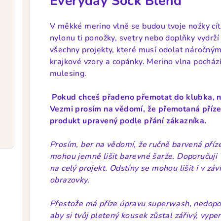
Everyday Sock Blend
V měkké merino vlně se budou tvoje nožky cít
nylonu ti ponožky, svetry nebo doplňky vydrží 
všechny projekty, které musí odolat náročným
krajkové vzory a copánky. Merino vlna pochází
mulesing.
Pokud chceš přadeno přemotat do klubka, n
Vezmi prosím na vědomí, že přemotaná příze n
produkt upravený podle přání zákazníka.
Prosím, ber na vědomí, že ručně barvená příze
mohou jemně lišit barevné šarže. Doporučuji 
na celý projekt. Odstíny se mohou lišit i v zá
obrazovky.
Přestože má příze úpravu superwash, nedoporu
aby si tvůj pletený kousek zůstal zářivý, vyp