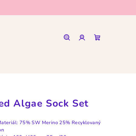
Hledat
Přihlášení
Nákupní
košík
ed Algae Sock Set
ateriál: 75% SW Merino 25% Recyklovaný
on