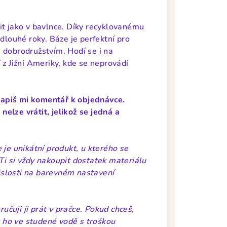
it jako v bavlnce. Díky recyklovanému
dlouhé roky. Báze je perfektní pro
 dobrodružstvím. Hodí se i na
 z Jižní Ameriky, kde se neprovádí
apiš mi komentář k objednávce.
elze vrátit, jelikož se jedná a
 je unikátní produkt, u kterého se
Ti si vždy nakoupit dostatek materiálu
vislosti na barevném nastavení
čuji ji prát v pračce. Pokud chceš,
er ho ve studené vodě s troškou