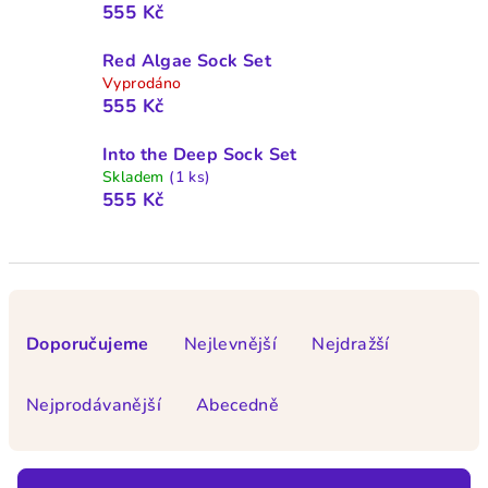
555 Kč
Red Algae Sock Set
Vyprodáno
555 Kč
Into the Deep Sock Set
Skladem
(1 ks)
555 Kč
Ř
a
Doporučujeme
Nejlevnější
Nejdražší
z
e
Nejprodávanější
Abecedně
n
í