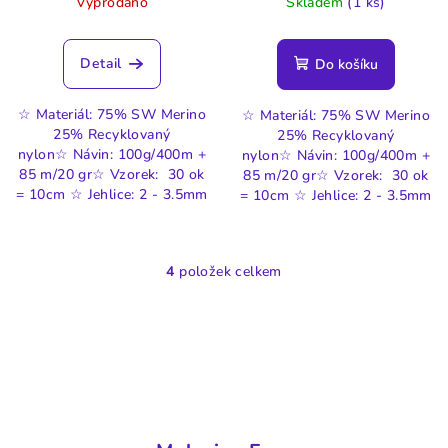
Vyprodáno
Skladem
(1 ks)
Detail
Do košíku
☆ Materiál: 75% SW Merino
☆ Materiál: 75% SW Merino
25% Recyklovaný
25% Recyklovaný
nylon☆ Návin: 100g/400m +
nylon☆ Návin: 100g/400m +
85 m/20 gr☆ Vzorek: 30 ok
85 m/20 gr☆ Vzorek: 30 ok
= 10cm ☆ Jehlice: 2 - 3.5mm
= 10cm ☆ Jehlice: 2 - 3.5mm
4
položek celkem
O
v
l
á
d
a
c
í