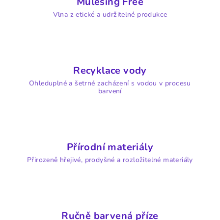
Mulesing Free
p
Vlna z etické a udržitelné produkce
r
v
k
y
v
Recyklace vody
ý
Ohleduplné a šetrné zacházení s vodou v procesu
p
barvení
i
s
u
Přírodní materiály
Přirozeně hřejivé, prodyšné a rozložitelné materiály
Ručně barvená příze