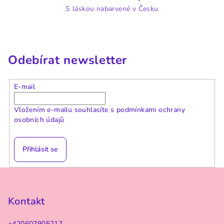
S láskou nabarvené v Česku
Odebírat newsletter
E-mail
Vložením e-mailu souhlasíte s
podmínkami ochrany
osobních údajů
Přihlásit se
Z
á
p
Kontakt
a
+420607905217