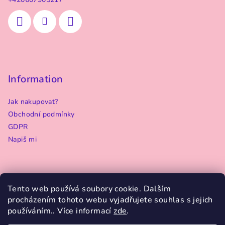
t
í
Information
Jak nakupovat?
Obchodní podmínky
GDPR
Napiš mi
Tento web používá soubory cookie. Dalším
Přijímáme online platby
procházením tohoto webu vyjadřujete souhlas s jejich
používáním.. Více informací
zde
.