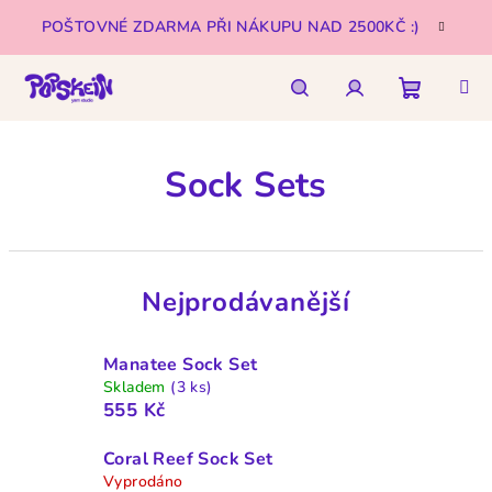
Přejít
POŠTOVNÉ ZDARMA PŘI NÁKUPU NAD 2500KČ :)
na
obsah
Nákupn
Hledat
Přihlášení
Sock Sets
košík
Nejprodávanější
Manatee Sock Set
Skladem
(3 ks)
555 Kč
Coral Reef Sock Set
Vyprodáno