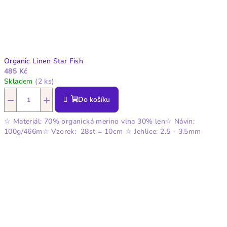
Organic Linen Star Fish
485 Kč
Skladem
(2 ks)
−
+
Do košíku
☆ Materiál: 70% organická merino vlna 30% len☆ Návin:
100g/466m☆ Vzorek: 28st = 10cm ☆ Jehlice: 2.5 - 3.5mm