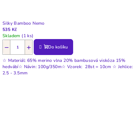
Silky Bamboo Nemo
535 Kč
Skladem
(1 ks)
−
+
Do košíku
☆ Materiál: 65% merino vlna 20% bambusová viskóza 15%
hedvábí☆ Návin: 100g/350m☆ Vzorek: 28st = 10cm ☆ Jehlice:
2.5 - 3.5mm