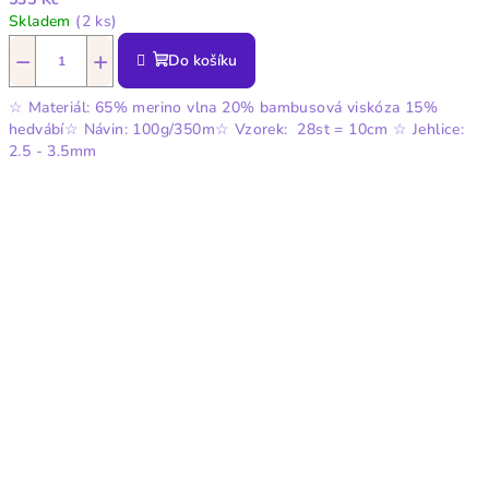
Skladem
(2 ks)
−
+
Do košíku
☆ Materiál: 65% merino vlna 20% bambusová viskóza 15%
hedvábí☆ Návin: 100g/350m☆ Vzorek: 28st = 10cm ☆ Jehlice:
2.5 - 3.5mm