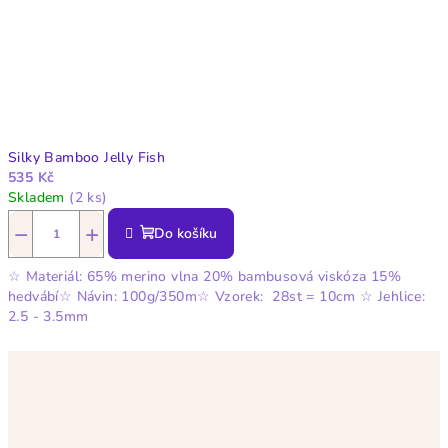
Silky Bamboo Jelly Fish
535 Kč
Skladem
(2 ks)
−
+
Do košíku
☆ Materiál: 65% merino vlna 20% bambusová viskóza 15%
hedvábí☆ Návin: 100g/350m☆ Vzorek: 28st = 10cm ☆ Jehlice:
2.5 - 3.5mm