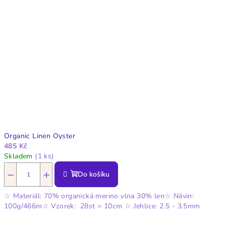
Organic Linen Oyster
485 Kč
Skladem
(1 ks)
−
+
Do košíku
☆ Materiál: 70% organická merino vlna 30% len☆ Návin:
100g/466m☆ Vzorek: 28st = 10cm ☆ Jehlice: 2.5 - 3.5mm