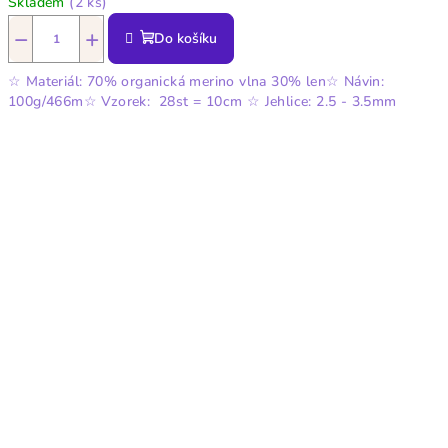
Skladem
(2 ks)
−
+
Do košíku
☆ Materiál: 70% organická merino vlna 30% len☆ Návin:
100g/466m☆ Vzorek: 28st = 10cm ☆ Jehlice: 2.5 - 3.5mm