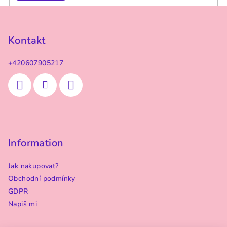
Z
á
p
Kontakt
a
+420607905217
t
í
Information
Jak nakupovat?
Obchodní podmínky
GDPR
Napiš mi