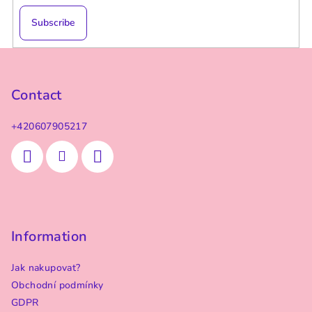
Subscribe
F
o
o
Contact
t
+420607905217
e
r
Information
Jak nakupovat?
Obchodní podmínky
GDPR