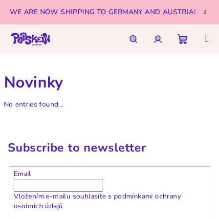
Skip
WE ARE NOW SHIPPING TO GERMANY AND AUSTRIA!
to
content
Shoppi
Search
Login
Novinky
cart
No entries found...
Subscribe to newsletter
Email
Vložením e-mailu souhlasíte s
podmínkami ochrany
osobních údajů