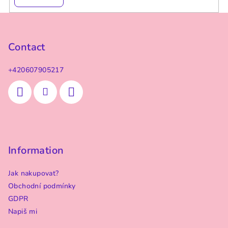
F
o
o
Contact
t
+420607905217
e
r
Information
Jak nakupovat?
Obchodní podmínky
GDPR
Napiš mi