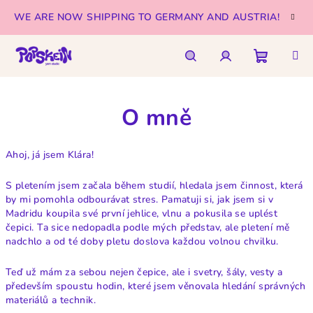
Skip
WE ARE NOW SHIPPING TO GERMANY AND AUSTRIA!
to
content
Shoppi
Search
Login
O mně
cart
Ahoj, já jsem Klára!
S pletením jsem začala během studií, hledala jsem činnost, která
by mi pomohla odbourávat stres. Pamatuji si, jak jsem si v
Madridu koupila své první jehlice, vlnu a pokusila se uplést
čepici. Ta sice nedopadla podle mých představ, ale pletení mě
nadchlo a od té doby pletu doslova každou volnou chvilku.
Teď už mám za sebou nejen čepice, ale i svetry, šály, vesty a
především spoustu hodin, které jsem věnovala hledání správných
materiálů a technik.