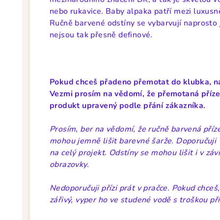
nebo rukavice. Baby alpaka patří mezi luxusněj
Ručně barvené odstíny se vybarvují naprosto 
nejsou tak přesně definové.
Pokud chceš přadeno přemotat do klubka, n
Vezmi prosím na vědomí, že přemotaná příze n
produkt upravený podle přání zákazníka.
Prosím, ber na vědomí, že ručně barvená příze
mohou jemně lišit barevné šarže. Doporučuji 
na celý projekt. Odstíny se mohou lišit i v zá
obrazovky.
Nedoporučuji přízi prát v pračce. Pokud chceš,
zářivý, vyper ho ve studené vodě s troškou př