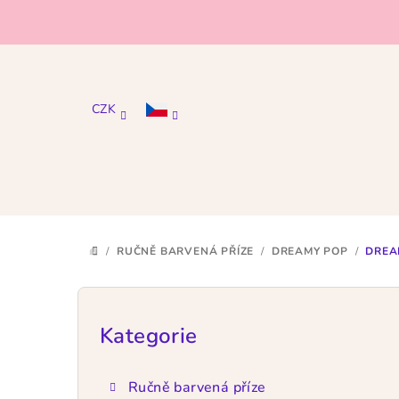
Přejít
na
obsah
CZK
/
RUČNĚ BARVENÁ PŘÍZE
/
DREAMY POP
/
DREAM
DOMŮ
P
o
Kategorie
Přeskočit
kategorie
s
Ručně barvená příze