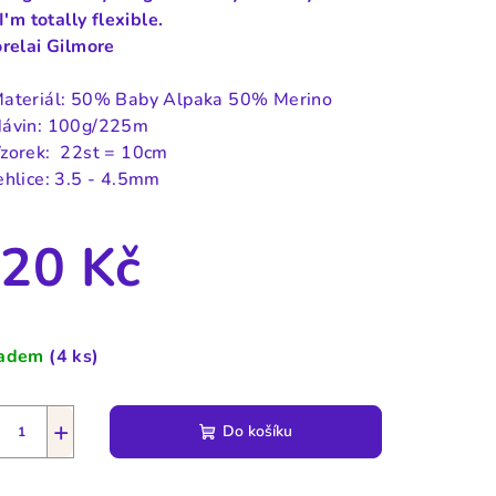
 I'm totally flexible.
orelai Gilmore
ateriál: 50% Baby Alpaka 50% Merino
ávin: 100g/225m
zorek: 22st = 10cm
ehlice: 3.5 - 4.5mm
20 Kč
ná
a:
ladem
(4 ks)
+
Do košíku