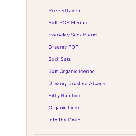
t
r
Příze Skladem
a
Soft POP Merino
n
Everyday Sock Blend
n
Dreamy POP
í
Sock Sets
p
Soft Organic Merino
a
Dreamy Brushed Alpaca
n
Silky Bamboo
e
Organic Linen
l
Into the Deep