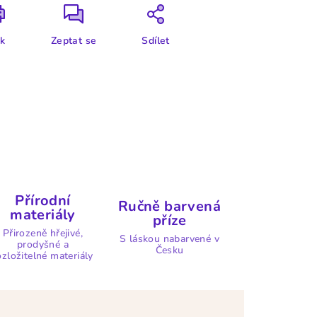
sk
Zeptat se
Sdílet
Přírodní
Ručně barvená
materiály
příze
Přirozeně hřejivé,
S láskou nabarvené v
prodyšné a
Česku
ozložitelné materiály