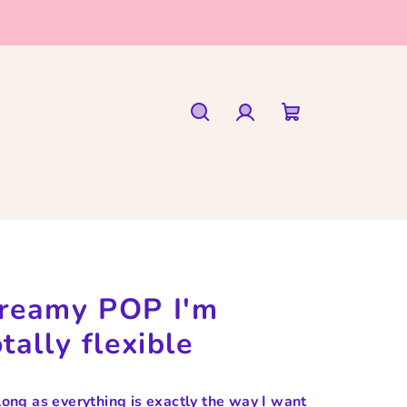
Hledat
Přihlášení
Nákupní
košík
reamy POP I'm
otally flexible
long as everything is exactly the way I want