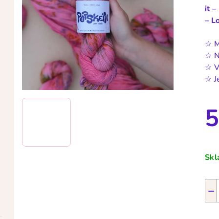
it
–
– L
☆ M
☆ N
☆ V
☆ J
5
Měr
cen
Sk
−