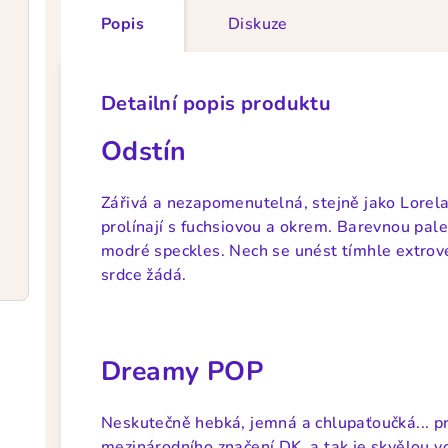
Popis
Diskuze
Detailní popis produktu
Odstín
Zářivá a nezapomenutelná, stejně jako Lorela
prolínají s fuchsiovou a okrem. Barevnou pal
modré speckles. Nech se unést tímhle extrover
srdce žádá.
Dreamy POP
Neskutečně hebká, jemná a chlupaťoučká... p
mezinárodního značení DK, a tak je skvělou vol