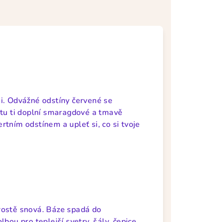
i. Odvážné odstíny červené se
etu ti doplní smaragdové a tmavě
tním odstínem a upleť si, co si tvoje
rostě snová. Báze spadá do
bou pro teplejší svetry, šály, čepice