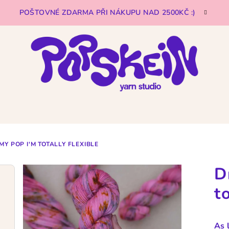
POŠTOVNÉ ZDARMA PŘI NÁKUPU NAD 2500KČ :)
Y POP I'M TOTALLY FLEXIBLE
D
t
As 